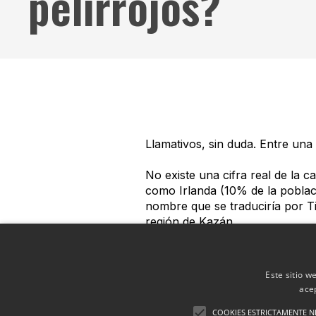
pelirrojos?
Llamativos, sin duda. Entre una
No existe una cifra real de la 
como Irlanda (10% de la poblac
nombre que se traduciría por Tie
región de Kazán.
Admirados en unos países y temi
recesiva. Es decir, existe un 2
Este sitio w
pelirrojos), hasta un 50% de pos
ace
un 100% de probabilidades si a
COOKIES ESTRICTAMENTE N