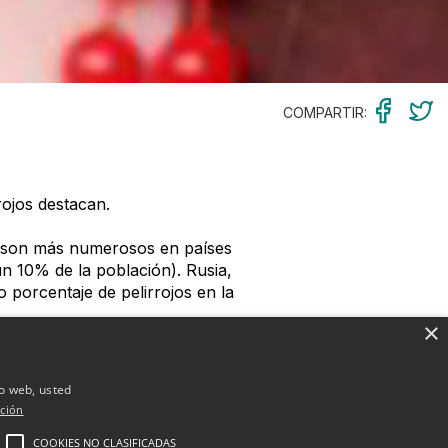
COMPARTIR:
rojos destacan.
ue son más numerosos en países
n 10% de la población). Rusia,
 porcentaje de pelirrojos en la
×
 de una variante genética
s del gen (aunque no sean
io web, usted
y el otro es pelirrojo; y hasta
ción
COOKIES NO CLASIFICADAS