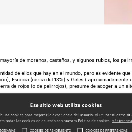
 mayoría de morenos, castaños, y algunos rubios, los pelir
cantidad de ellos que hay en el mundo, pero es evidente q
ión), Escocia (cerca del 13%) y Gales ( aproximadamente u
rra de rojos (o de pelirrojos), presume de acoger a un alto
Ese sitio web utiliza cookies
dos en otros, Ser pelirrojo es complicado porque se trata
5% de posibilidades de serlo si ambos padres son portadore
eb usa cookies para mejorar la experiencia del usuario. Al utilizar nuestro sit
ibilidades de serlo si uno de los padres es portador del gen 
pta todas las cookies de acuerdo con nuestra Política de cookies.
Más informa
mbos padres son pelirrojos.
ECESARIAS
COOKIES DE RENDIMIENTO
COOKIES DE PREFERENCIAS