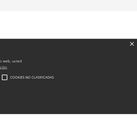
×
io web, usted
ción
COOKIES NO CLASIFICADAS
Cirugía estética
Medicina estética en Madrid