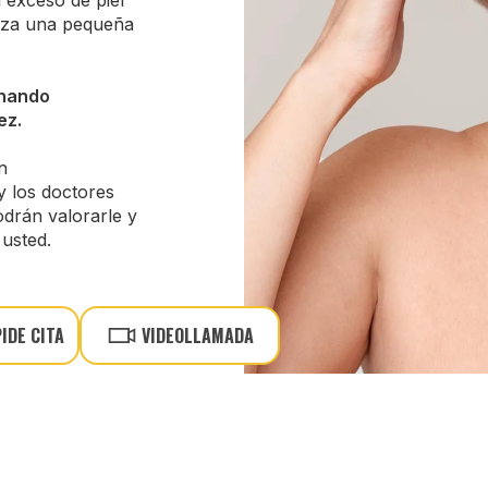
l exceso de piel
liza una pequeña
inando
ez.
n
y los doctores
drán valorarle y
usted.
PIDE CITA
VIDEOLLAMADA