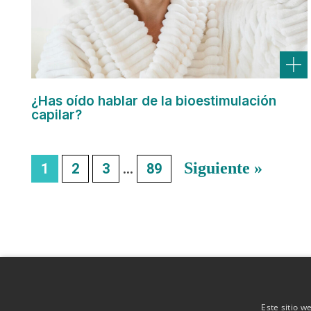
¿Has oído hablar de la bioestimulación
capilar?
Siguiente »
1
2
3
…
89
Este sitio w