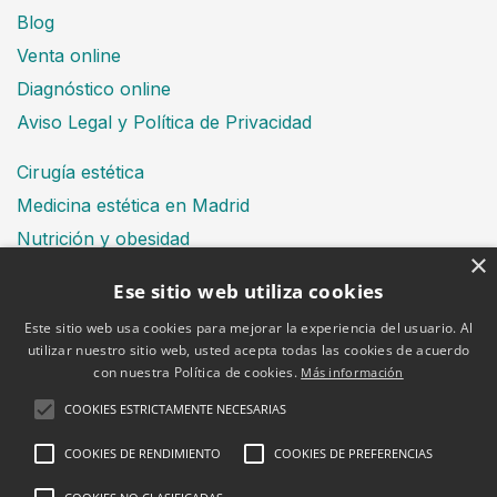
Blog
Venta online
Diagnóstico online
Aviso Legal y Política de Privacidad
Cirugía estética
Medicina estética en Madrid
Nutrición y obesidad
×
Dental
Ese sitio web utiliza cookies
Este sitio web usa cookies para mejorar la experiencia del usuario. Al
utilizar nuestro sitio web, usted acepta todas las cookies de acuerdo
Financiación
con nuestra Política de cookies.
Más información
Aviso Legal
Política de cookies
COOKIES ESTRICTAMENTE NECESARIAS
COOKIES DE RENDIMIENTO
COOKIES DE PREFERENCIAS