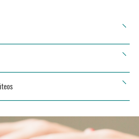
úteos