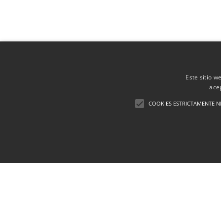
Este sitio w
ace
COOKIES ESTRICTAMENTE N
Financiación
Aviso Legal
Política de cookies