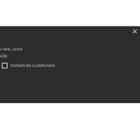
×
io web, usted
ción
COOKIES NO CLASIFICADAS
Cirugía estética
Medicina estética en Madrid
Nutrición y obesidad