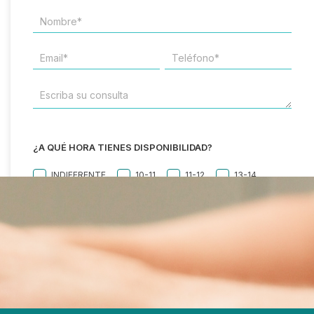
NOMBRE*
*
EMAIL
TELÉFONO
*
*
ESCRIBA
SU
CONSULTA
¿A QUÉ HORA TIENES DISPONIBILIDAD?
INDIFERENTE
10-11
11-12
13-14
16-17
CONSENTIMIENTO
*
Estoy de acuerdo con la política de privacidad.