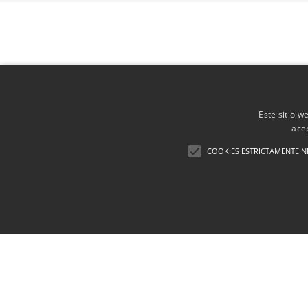
Este sitio w
ace
COOKIES ESTRICTAMENTE N
Financiación
Aviso Legal