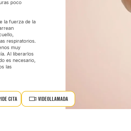
uras poco
e la fuerza de la
arrean
uello,
as respiratorios.
senos muy
a. Al liberarlos
do es necesario,
os las
PIDE CITA
VIDEOLLAMADA