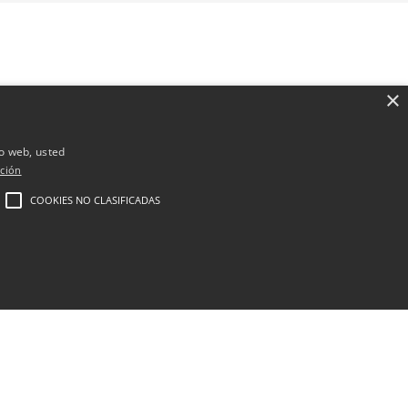
×
io web, usted
ción
COOKIES NO CLASIFICADAS
Cirugía estética
Medicina estética en Madrid
Nutrición y obesidad