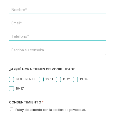
NOMBRE*
*
EMAIL
*
TELÉFONO
*
ESCRIBA
SU
CONSULTA
¿A QUÉ HORA TIENES DISPONIBILIDAD?
INDIFERENTE
10-11
11-12
13-14
16-17
CONSENTIMIENTO
*
Estoy de acuerdo con la política de privacidad.