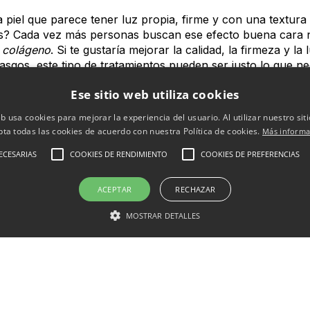
a piel que parece tener luz propia, firme y con una textura
les? Cada vez más personas buscan ese efecto buena cara na
e colágeno
. Si te gustaría mejorar la calidad, la firmeza y la 
asgos, este tipo de tratamientos pueden ser justo lo que ne
Ese sitio web utiliza cookies
 colágeno
es que trabaja desde dentro, ayudando a que tu 
ias opciones, desde bioremodeladores inyectables hasta ra
eb usa cookies para mejorar la experiencia del usuario. Al utilizar nuestro sit
s tratamientos con exosomas. Todos tienen algo en común:
pta todas las cookies de acuerdo con nuestra Política de cookies.
Más informa
 esas dos proteínas esenciales que hacen que la piel se vea 
ECESARIAS
COOKIES DE RENDIMIENTO
COOKIES DE PREFERENCIAS
usta.
es inmediato ni artificial. Es un proceso progresivo, donde
ACEPTAR
RECHAZAR
minosidad, pero sin cambios bruscos. No hay efecto “cara 
nte, te ves mejor, como si hubieras descansado más, bebi
MOSTRAR DETALLES
si notas que tu piel ha perdido firmeza, si tienes pequeñas
ra. Además, la recuperación suele ser rápida y puedes volv