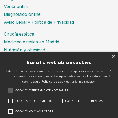
Venta online
Diagnóstico online
Aviso Legal y Política de Privacidad
Cirugía estética
Medicina estética en Madrid
Nutrición y obesidad
×
Dental
Ese sitio web utiliza cookies
Este sitio web usa cookies para mejorar la experiencia del usuario. Al
utilizar nuestro sitio web, usted acepta todas las cookies de acuerdo
Financiación
con nuestra Política de cookies.
Más información
Aviso Legal
Política de cookies
COOKIES ESTRICTAMENTE NECESARIAS
COOKIES DE RENDIMIENTO
COOKIES DE PREFERENCIAS
COOKIES NO CLASIFICADAS
2026 © Clínica Bruselas