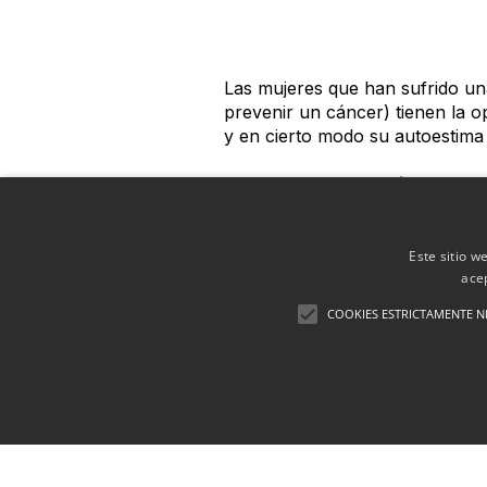
Las mujeres que han sufrido u
prevenir un cáncer) tienen la o
y en cierto modo su autoestima
Y dicha reconstrucción puede re
decir, procedente de otras zona
reconstruir el seno. Los implan
reconstrucción con tejido propi
Este sitio w
incluso músculo de algún otro l
ace
COOKIES ESTRICTAMENTE N
La utilización de un método u o
mujer, su historia de cirugías p
autógeno, y la ubicación del tu
Hay dos momentos para realizar
mastectomía o en una intervenc