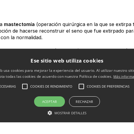
na
mastectomía
(operación quirúrgica en la que se extirpa 
pción de hacerse reconstruir el seno que fue extirpado par
 con la normalidad.
alizarse con implantes (de solución salina o de silicona) 
s del cuerpo). Algunas veces se usan tanto los implantes 
Ese sitio web utiliza cookies
tes se insertan debajo de la piel o del músculo del pecho d
o (autógeno) se usa un trozo de tejido que contenga piel, 
eb usa cookies para mejorar la experiencia del usuario. Al utilizar nuestro sit
ugar del cuerpo de la mujer y se usa para reconstruir el se
pta todas las cookies de acuerdo con nuestra Política de cookies.
Más informa
ECESARIAS
COOKIES DE RENDIMIENTO
COOKIES DE PREFERENCIAS
tro dependerá del tamaño y forma del seno que se reconstr
asadas, factores quirúrgicos de riesgo (tabaquismo, obesida
ACEPTAR
RECHAZAR
mor en el seno.
MOSTRAR DETALLES
 la reconstrucción de la mama: en la misma intervención e
ión posterior, que puede tener lugar meses o incluso años