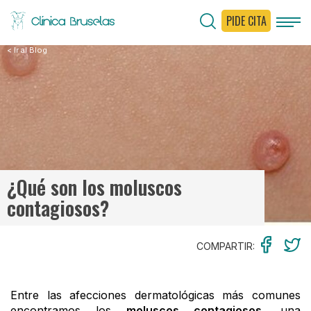
PIDE CITA
< Ir al Blog
¿Qué son los moluscos
contagiosos?
COMPARTIR:
Entre las afecciones dermatológicas más comunes
encontramos los
moluscos contagiosos,
una