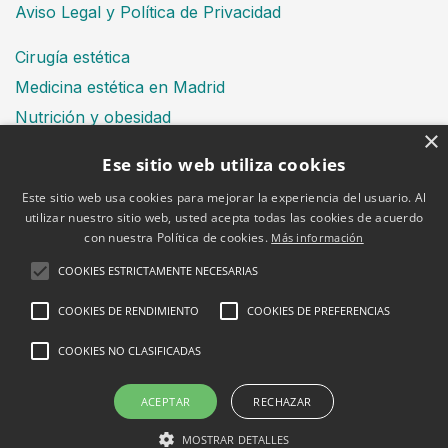
Aviso Legal y Política de Privacidad
Cirugía estética
Medicina estética en Madrid
Nutrición y obesidad
×
Dental
Ese sitio web utiliza cookies
Este sitio web usa cookies para mejorar la experiencia del usuario. Al
utilizar nuestro sitio web, usted acepta todas las cookies de acuerdo
Financiación
con nuestra Política de cookies.
Más información
Aviso Legal
Política de cookies
COOKIES ESTRICTAMENTE NECESARIAS
COOKIES DE RENDIMIENTO
COOKIES DE PREFERENCIAS
COOKIES NO CLASIFICADAS
2026 © Clínica Bruselas
ACEPTAR
RECHAZAR
MOSTRAR DETALLES