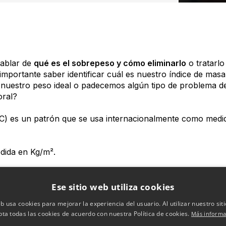
hablar de
qué es el sobrepeso y cómo eliminarlo
o tratarlo
importante saber identificar cuál es nuestro índice de masa
 nuestro peso ideal o padecemos algún tipo de problema de
oral?
C) es un patrón que se usa internacionalmente como medida
dida en Kg/m².
repeso?
Ese sitio web utiliza cookies
eb usa cookies para mejorar la experiencia del usuario. Al utilizar nuestro sit
e la Salud y la Sociedad Española para el Estudio de la O
pta todas las cookies de acuerdo con nuestra Política de cookies.
Más informa
modo: