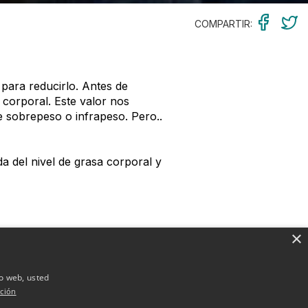
COMPARTIR:
 para reducirlo. Antes de
 corporal. Este valor nos
 sobrepeso o infrapeso. Pero..
 del nivel de grasa corporal y
×
io web, usted
besidad, los
grados de
ción