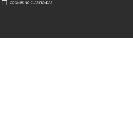
COOKIES NO CLASIFICADAS
0.
rasa corporal acumulada puede
s, como la raza o la edad, que
como la hipertensión, la
 a nivel mundial y los datos
lema de salud pública,