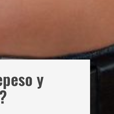
epeso y
o?