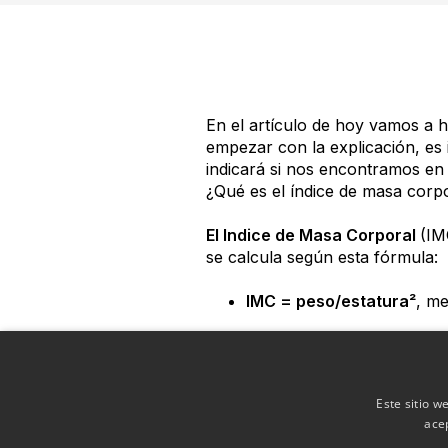
En el artículo de hoy vamos a 
empezar con la explicación, es 
indicará si nos encontramos en
¿Qué es el índice de masa corp
El Indice de Masa Corporal
(IM
se calcula según esta fórmula:
IMC = peso/estatura²
, me
¿Qué es el sob
Este sitio w
Según la Organización Mundial d
ace
obesidad
se clasifican de este 