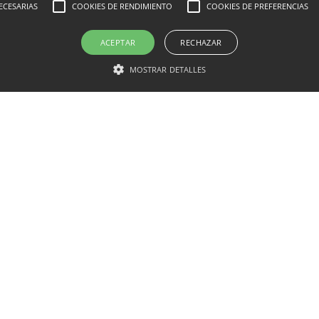
ECESARIAS
COOKIES DE RENDIMIENTO
COOKIES DE PREFERENCIAS
la entre 18,5 – 24,9.
ACEPTAR
RECHAZAR
si el IMC es de 25 a 29,9.
MOSTRAR DETALLES
o riesgo), si el IMC es de 30 a 34,9.
o moderado), si el IMC está entre 35 y 39,9.
to riesgo, obesidad mórbida), si el IMC es igual o mayor a 4
dad extrema), si el IMC es igual o mayor a 50.
go para la salud de la persona que la padece, ya que la g
rnos funcionen correctamente. Existen además otros factore
des de sufrir enfermedades relacionadas con la obesidad, 
.
 una enfermedad crónica que tiene una elevada prevalencia
 dolencia va en aumento y que se ha convertido en un prob
arrollados.