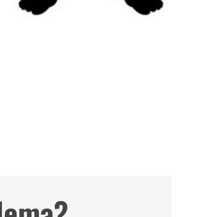
edema?