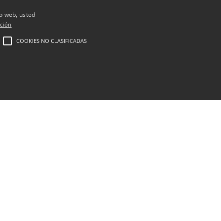
tados de los
io web, usted
ción
COOKIES NO CLASIFICADAS
cionados principalmente con el
mo la acumulación de grasa,
n la alimentación, los
mienda reducir el consumo de
solo en las áreas tratadas,
ígado y el corazón.
icios de los