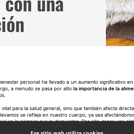
s con una
ción
bienestar personal ha llevado a un aumento significativo en 
bargo, a menudo se pasa por alto
la importancia de la alim
os.
 vital para la salud general, sino que también afecta direc
e llevamos se refleja en nuestro cuerpo, ya sea afectándon
a piel es la primera que lo demuestra. Por ello, tener una 
ara conservar la belleza.
Ese sitio web utiliza cookies