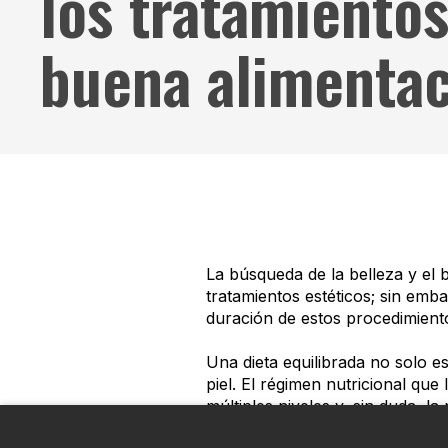
los tratamiento
buena alimenta
La búsqueda de la belleza y el 
tratamientos estéticos; sin em
duración de estos procedimient
Una dieta equilibrada no solo es
piel. El régimen nutricional qu
múltiples niveles y, sin duda, l
salud cutánea es fundamental p