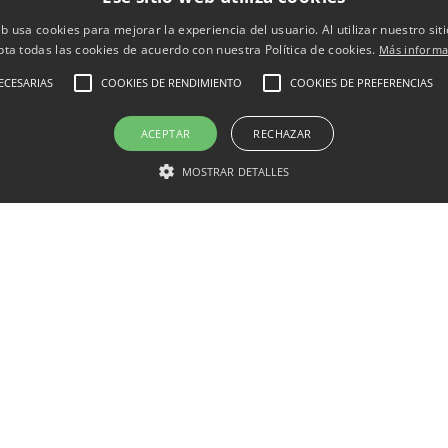
la alimentación en los resul
eb usa cookies para mejorar la experiencia del usuario. Al utilizar nuestro sit
pta todas las cookies de acuerdo con nuestra Política de cookies.
Más informa
stéticos?
ECESARIAS
COOKIES DE RENDIMIENTO
COOKIES DE PREFERENCIAS
ACEPTAR
RECHAZAR
os, como la
liposucción
o la
abdominoplastia
, están rela
 tratamientos se centran en los síntomas superficiales, co
MOSTRAR DETALLES
sas subyacentes, por lo tanto, si no se realizan cambios e
es y de corta duración.
 restringir completamente ciertos alimentos, pero se reco
, azúcar y sodio. Estos componentes pueden acumularse no 
las piernas, sino también en órganos esenciales como el h
tos para prolongar los benef
stéticos