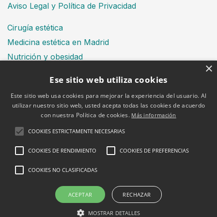
Aviso Legal y Política de Privacidad
Cirugía estética
Medicina estética en Madrid
Nutrición y obesidad
×
Dental
Ese sitio web utiliza cookies
Este sitio web usa cookies para mejorar la experiencia del usuario. Al
utilizar nuestro sitio web, usted acepta todas las cookies de acuerdo
Financiación
con nuestra Política de cookies.
Más información
Aviso Legal
Política de cookies
COOKIES ESTRICTAMENTE NECESARIAS
COOKIES DE RENDIMIENTO
COOKIES DE PREFERENCIAS
COOKIES NO CLASIFICADAS
2026 © Clínica Bruselas
ACEPTAR
RECHAZAR
MOSTRAR DETALLES