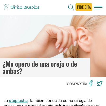
PIDE CITA
< Ir al Blog
¿Me opero de una oreja o de
ambas?
COMPARTIR:
La
otoplastia
, también conocida como cirugía de
orejas, es un procedimiento quirúrgico diseñado para