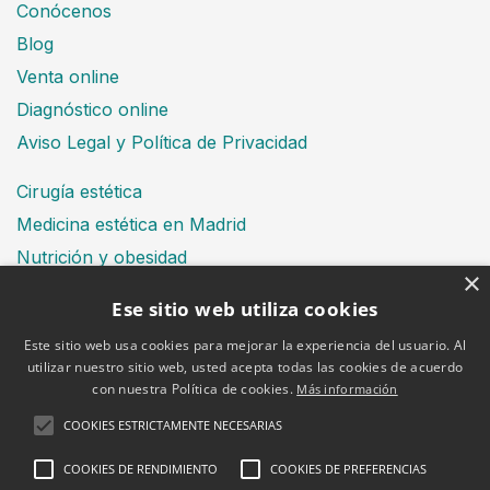
Conócenos
Blog
Venta online
Diagnóstico online
Aviso Legal y Política de Privacidad
Cirugía estética
Medicina estética en Madrid
Nutrición y obesidad
×
Dental
Ese sitio web utiliza cookies
Este sitio web usa cookies para mejorar la experiencia del usuario. Al
utilizar nuestro sitio web, usted acepta todas las cookies de acuerdo
Financiación
con nuestra Política de cookies.
Más información
Aviso Legal
Política de cookies
COOKIES ESTRICTAMENTE NECESARIAS
COOKIES DE RENDIMIENTO
COOKIES DE PREFERENCIAS