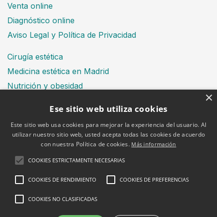
Venta online
Diagnóstico online
Aviso Legal y Política de Privacidad
Cirugía estética
Medicina estética en Madrid
Nutrición y obesidad
×
Dental
Ese sitio web utiliza cookies
Este sitio web usa cookies para mejorar la experiencia del usuario. Al
utilizar nuestro sitio web, usted acepta todas las cookies de acuerdo
Financiación
con nuestra Política de cookies.
Más información
Aviso Legal
Política de cookies
COOKIES ESTRICTAMENTE NECESARIAS
COOKIES DE RENDIMIENTO
COOKIES DE PREFERENCIAS
COOKIES NO CLASIFICADAS
2026 © Clínica Bruselas