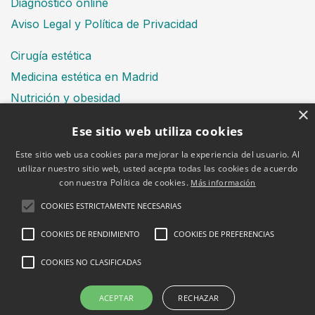
Diagnóstico online
Aviso Legal y Política de Privacidad
Cirugía estética
Medicina estética en Madrid
Nutrición y obesidad
×
Dental
Ese sitio web utiliza cookies
Este sitio web usa cookies para mejorar la experiencia del usuario. Al
utilizar nuestro sitio web, usted acepta todas las cookies de acuerdo
Financiación
con nuestra Política de cookies.
Más información
Aviso Legal
Política de cookies
COOKIES ESTRICTAMENTE NECESARIAS
COOKIES DE RENDIMIENTO
COOKIES DE PREFERENCIAS
COOKIES NO CLASIFICADAS
2026 © Clínica Bruselas
ACEPTAR
RECHAZAR