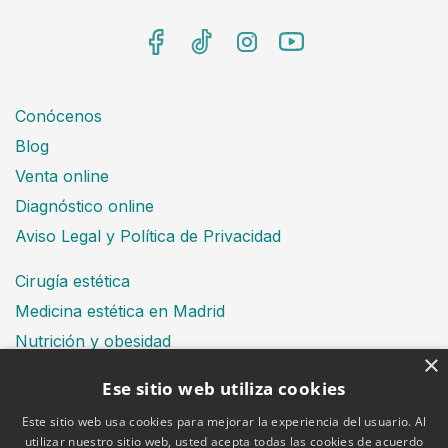
Conócenos
Blog
Venta online
Diagnóstico online
Aviso Legal y Política de Privacidad
Cirugía estética
Medicina estética en Madrid
Nutrición y obesidad
×
Dental
Ese sitio web utiliza cookies
Este sitio web usa cookies para mejorar la experiencia del usuario. Al
utilizar nuestro sitio web, usted acepta todas las cookies de acuerdo
Financiación