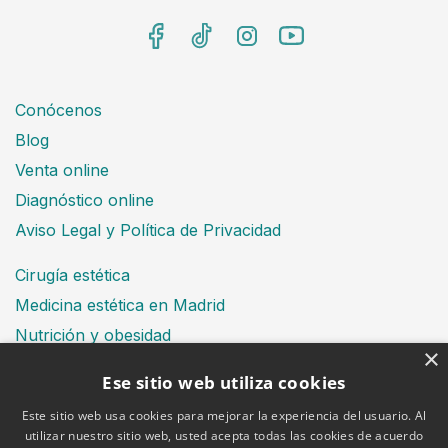
Conócenos
Blog
Venta online
Diagnóstico online
Aviso Legal y Política de Privacidad
Cirugía estética
Medicina estética en Madrid
Nutrición y obesidad
×
Dental
Ese sitio web utiliza cookies
Este sitio web usa cookies para mejorar la experiencia del usuario. Al
utilizar nuestro sitio web, usted acepta todas las cookies de acuerdo
Financiación