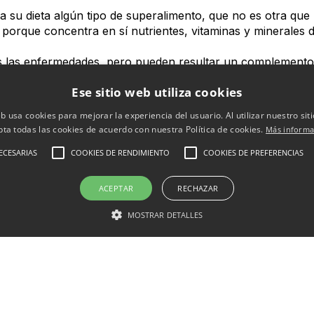
a su dieta algún tipo de superalimento, que no es otra que 
porque concentra en sí nutrientes, vitaminas y minerales 
 las enfermedades, pero pueden resultar un complemento a
Ese sitio web utiliza cookies
el ajo negro, que no es otra cosa que el ajo blanco conve
eb usa cookies para mejorar la experiencia del usuario. Al utilizar nuestro sit
 hace que se transforme un producto, ya de por sí saludabl
pta todas las cookies de acuerdo con nuestra Política de cookies.
Más informa
tado sus componentes beneficiosos.
ECESARIAS
COOKIES DE RENDIMIENTO
COOKIES DE PREFERENCIAS
e aproximadamente un mes, en unas condiciones específica
edad. Luego para lograr un sabor dulce, como a ciruela, e
ACEPTAR
RECHAZAR
as.
MOSTRAR DETALLES
rarse en los supermercados, normalmente en la sección g
egro?