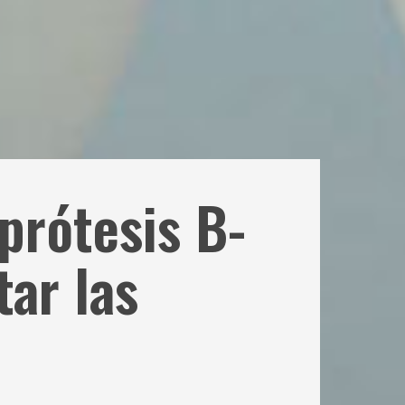
prótesis B-
tar las