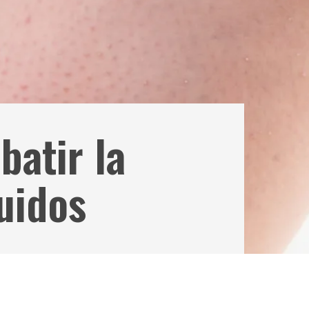
batir la
uidos