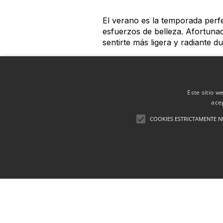
El verano es la temporada perfe
esfuerzos de belleza. Afortunad
sentirte más ligera y radiante d
Hidratación estratégica
:
retención de líquidos. Opt
sistema, y además, incorpo
Este sitio w
propiedades diuréticas y d
ace
Reduce el consumo de sa
en exceso tus comidas, uti
COOKIES ESTRICTAMENTE N
enlatados, ya que tienden a
Alimentación equilibrada
plátanos, espinacas y agua
eliminación de líquidos.
Activa tu cuerpo
: Mantén 
de líquidos. El yoga y el 
líquidos en áreas específic
Masajes drenantes y pre
líquidos, como piernas y to