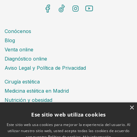
Conócenos
Blog
Venta online
Diagnóstico online
Aviso Legal y Política de Privacidad
Cirugía estética
Medicina estética en Madrid
Nutrición y obesidad
×
Dental
Ese sitio web utiliza cookies
Este sitio web usa cookies para mejorar la experiencia del usuario. Al
utilizar nuestro sitio web, usted acepta todas las cookies de acuerdo
Financiación
con nuestra Política de cookies.
Más información