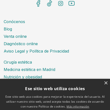
Conócenos
Blog
Venta online
Diagnóstico online
Aviso Legal y Política de Privacidad
Cirugía estética
Medicina estética en Madrid
Nutrición y obesidad
×
Dental
Ese sitio web utiliza cookies
Este sitio web usa cookies para mejorar la experiencia del usuario. Al
utilizar nuestro sitio web, usted acepta todas las cookies de acuerdo
Financiación
con nuestra Política de cookies.
Más información
Aviso Legal