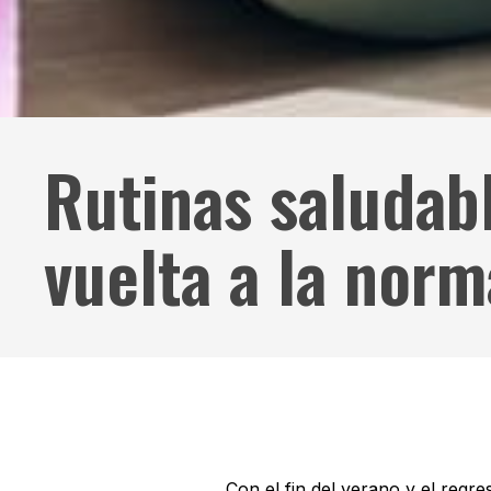
Rutinas saludabl
vuelta a la norm
Con el fin del verano y el regre