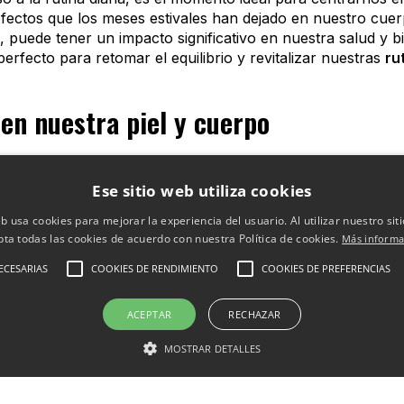
fectos que los meses estivales han dejado en nuestro cuerp
s, puede tener un impacto significativo en nuestra salud y 
rfecto para retomar el equilibrio y revitalizar nuestras
ru
en nuestra piel y cuerpo
n prolongada al sol, la deshidratación y los cambios en nu
lar suele causar manchas, sequedad y pérdida de elasticidad
Ese sitio web utiliza cookies
 lo que puede derivar en brotes de acné y obstrucción de 
eb usa cookies para mejorar la experiencia del usuario. Al utilizar nuestro sit
ión al agua salada del mar o al cloro de las piscinas también
pta todas las cookies de acuerdo con nuestra Política de cookies.
Más informa
tánea.
ECESARIAS
COOKIES DE RENDIMIENTO
COOKIES DE PREFERENCIAS
os, es crucial retomar y mantener
rutinas saludables
que i
mpieza profunda es esencial para eliminar las impurezas y
ACEPTAR
RECHAZAR
s regulares es una excelente forma de eliminar las células
aplicar hidratantes que restauren la barrera cutánea, y seg
MOSTRAR DETALLES
turos daños. Los tratamientos de hidratación profunda, com
excelente opción para devolver luminosidad y elasticidad a l