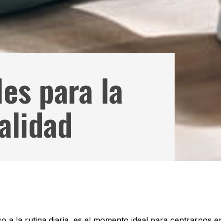
es para la
alidad
so a la rutina diaria, es el momento ideal para centrarnos 