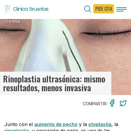
PIDE CITA
< Ir al Blog
Rinoplastia ultrasónica: mismo
resultados, menos invasiva
COMPARTIR:
Junto con el
aumento de pecho
y la
otoplastia
, la
rinoplastia
, u operación de nariz, es una de las