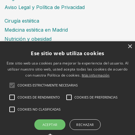
Aviso Legal y Política de Privacidad
Cirugía estética
Medicina estética en Madrid
Nutrición y obesidad
×
Dental
Ese sitio web utiliza cookies
Este sitio web usa cookies para mejorar la experiencia del usuario. Al
utilizar nuestro sitio web, usted acepta todas las cookies de acuerdo
Financiación
con nuestra Política de cookies.
Más información
Aviso Legal
Política de cookies
COOKIES ESTRICTAMENTE NECESARIAS
COOKIES DE RENDIMIENTO
COOKIES DE PREFERENCIAS
COOKIES NO CLASIFICADAS
2026 © Clínica Bruselas
ACEPTAR
RECHAZAR