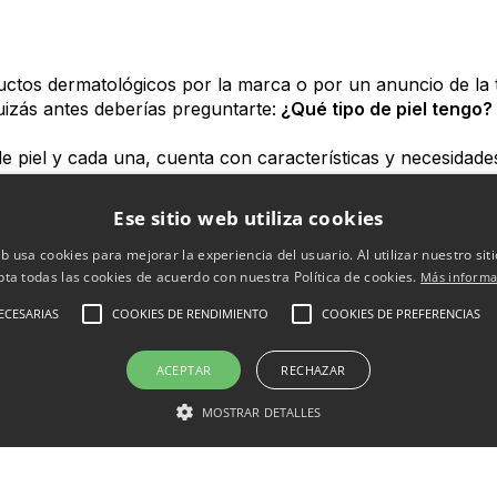
os dermatológicos por la marca o por un anuncio de la tel
izás antes deberías preguntarte:
¿Qué tipo de piel tengo?
 de piel y cada una, cuenta con características y necesidad
ificar cuál es tu tipo de piel:
Ese sitio web utiliza cookies
el normal:
tiene una textura homogénea, suave y limpia, si
ene un color uniforme. Es fácil de mantener e hidratar, au
eb usa cookies para mejorar la experiencia del usuario. Al utilizar nuestro sit
pta todas las cookies de acuerdo con nuestra Política de cookies.
Más informa
 la
piel grasa
. Debido a la alta producción de sebo, conse
ECESARIAS
COOKIES DE RENDIMIENTO
COOKIES DE PREFERENCIAS
y tiende a desarrollar granos y puntos negros. Hay que det
eso de sebo para ponerle fin y poder recurrir a un tratamien
ACEPTAR
RECHAZAR
vitar la suciedad. Si crees que este es tu tipo de piel, te
así como freír los alimentos.
MOSTRAR DETALLES
dos anteriores, nos encontramos la
piel mixta
. Coinciden e
uele corresponder con la zona T (frente, nariz y barbilla),
a. Requiere unos cuidados más minuciosos, al tener que util