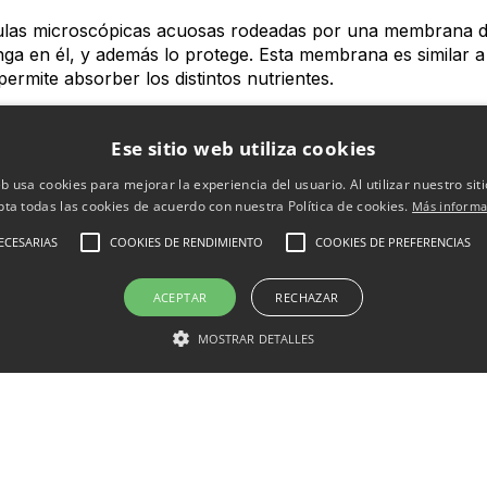
ulas microscópicas acuosas rodeadas por una membrana de
nga en él, y además lo protege. Esta membrana es similar a 
rmite absorber los distintos nutrientes.
e utiliza mucho en la actualidad, pues está especialmente i
Ese sitio web utiliza cookies
entes o cualquier otro compuesto que nuestro cuerpo nece
ta que no se encuentra en el lugar indicado. Es resistente a 
eb usa cookies para mejorar la experiencia del usuario. Al utilizar nuestro sit
bsorbida y transportada hasta células que tengan la membran
pta todas las cookies de acuerdo con nuestra Política de cookies.
Más informa
cho más efectiva que cualquier otra forma oral de tomar m
ECESARIAS
COOKIES DE RENDIMIENTO
COOKIES DE PREFERENCIAS
 al sitio necesario y corren el riesgo de ser expulsados d
con esta técnica nos aseguramos de llegar concretamente al
r a otras partes del cuerpo.
ACEPTAR
RECHAZAR
n medicina, en tratamientos cosméticos, en biotecnología 
MOSTRAR DETALLES
 organismo).
e grasa hace que sea innecesaria la utilización de rellenos
ros medicamentos y suplementos.
y infinidad de productos que aumentan sus resultados grac