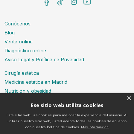
Conócenos
Blog
Venta online
Diagnóstico online
Aviso Legal y Política de Privacidad
Cirugía estética
Medicina estética en Madrid
Nutrición y obesidad
×
Dental
Ese sitio web utiliza cookies
Este sitio web usa cookies para mejorar la experiencia del usuario. Al
utilizar nuestro sitio web, usted acepta todas las cookies de acuerdo
Financiación
con nuestra Política de cookies.
Más información
Aviso Legal