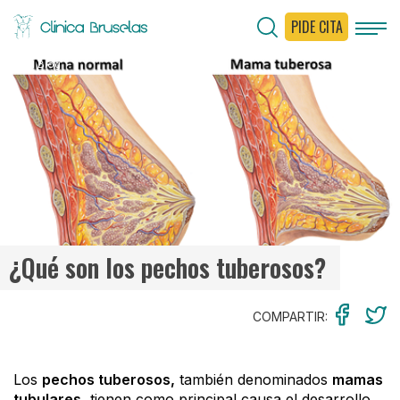
PIDE CITA
< Ir al Blog
¿Qué son los pechos tuberosos?
COMPARTIR:
Los
pechos tuberosos,
también denominados
mamas
tubulares
, tienen como principal causa el desarrollo