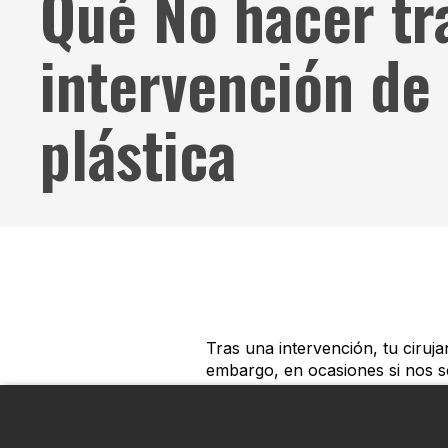
Qué No hacer tr
intervención de 
plástica
Tras una intervención, tu ciruj
embargo, en ocasiones si nos s
pasará nada. ¿O sí? A continuac
Cada caso es diferente. N