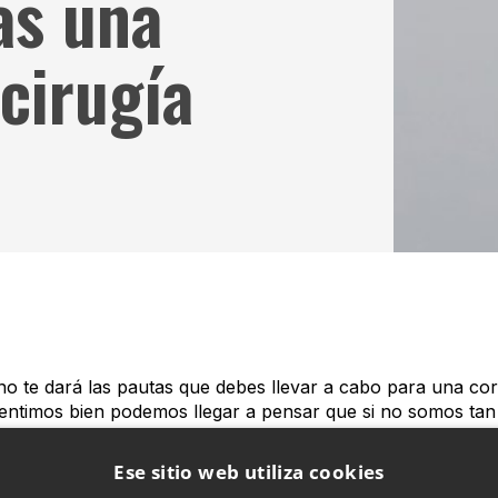
as una
cirugía
ano te dará las pautas que debes llevar a cabo para una co
entimos bien podemos llegar a pensar que si no somos tan 
ión te indicamos qué NO hacer tras una intervención de cir
Ese sitio web utiliza cookies
o creas que porque a otro paciente le hayan recomendado 