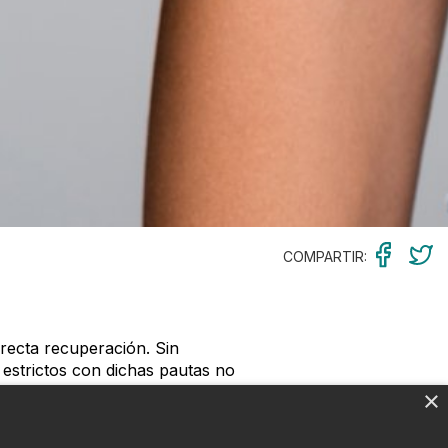
COMPARTIR:
rrecta recuperación. Sin
estrictos con dichas pautas no
ugía plástica:
×
algo tú debes hacer lo mismo;