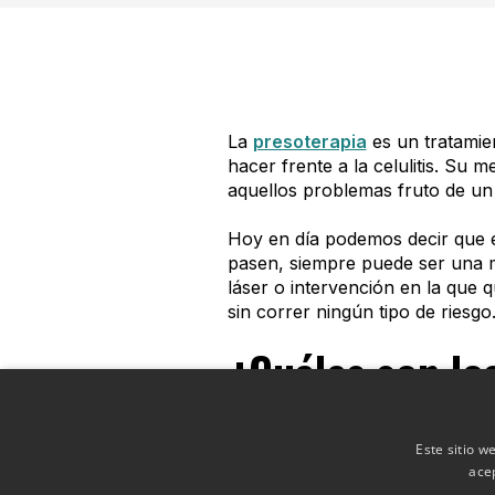
La
presoterapia
es un tratamien
hacer frente a la celulitis. Su 
aquellos problemas fruto de un
Hoy en día podemos decir que e
pasen, siempre puede ser una m
láser o intervención en la que 
sin correr ningún tipo de riesgo
¿Cuáles son los
Este tratamiento estético favor
Este sitio w
células del organismo, estimula
ace
bienestar. Por lo que sus ventaj