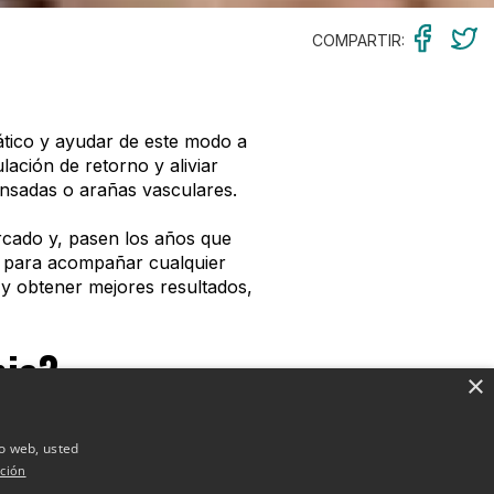
COMPARTIR:
fático y ayudar de este modo a
lación de retorno y aliviar
nsadas o arañas vasculares.
rcado y, pasen los años que
o para acompañar cualquier
 y obtener mejores resultados,
pia?
×
nea, a la vez que nutre las
io web, usted
una agradable sensación de
ción
ud del organismo y del cuerpo.