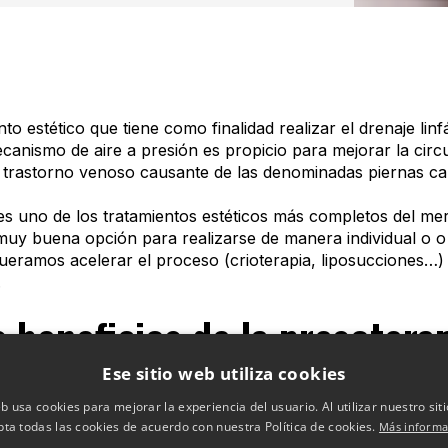
to estético que tiene como finalidad realizar el drenaje lin
mecanismo de aire a presión es propicio para mejorar la circu
 trastorno venoso causante de las denominadas piernas ca
s uno de los tratamientos estéticos más completos del me
uy buena opción para realizarse de manera individual o 
queramos acelerar el proceso (crioterapia, liposucciones…)
.
 beneficios de la presotera
Ese sitio web utiliza cookies
ece la oxigenación del cuerpo y disminuye la tensión sanguí
eb usa cookies para mejorar la experiencia del usuario. Al utilizar nuestro sit
 la eliminación de toxinas de forma natural y proporciona 
pta todas las cookies de acuerdo con nuestra Política de cookies.
Más informa
as no solo son estéticas, sino que también afectan a la sal