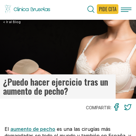
PIDE CITA
< Ir al Blog
¿Puedo hacer ejercicio tras un
aumento de pecho?
COMPARTIR:
El
aumento de pecho
es una las cirugías más
demandadas en todo el mundo y también en España, y