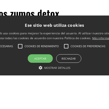
los zumos detox
Ese sitio web utiliza cookies
or lo que equilibran nuestra dieta.
 a controlar el apetito entre horas.
eb usa cookies para mejorar la experiencia del usuario. Al utilizar nuestro sit
pta todas las cookies de acuerdo con nuestra Política de cookies.
Más informa
oxicar el cuerpo
y bajar de peso.
ECESARIAS
COOKIES DE RENDIMIENTO
COOKIES DE PREFERENCIAS
a el buen tiempo, por la cantidad de frutas y verduras di
ACEPTAR
RECHAZAR
MOSTRAR DETALLES
e tipo de líquidos es una de las mejores maneras de alcalin
de las vacaciones.
ente nutrientes, minerales y vitaminas, que van directo a l
ele lucir radiante, pues favorecen la limpieza de nuestro
a comer menos y controlar mejor nuestro peso.