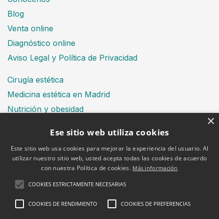
Blog
Venta online
Diagnóstico online
Aviso Legal y Política de Privacidad
Cirugía estética
Medicina estética en Madrid
Nutrición y obesidad
×
Dental
Ese sitio web utiliza cookies
Este sitio web usa cookies para mejorar la experiencia del usuario. Al
utilizar nuestro sitio web, usted acepta todas las cookies de acuerdo
Financiación
con nuestra Política de cookies.
Más información
Aviso Legal
Política de cookies
COOKIES ESTRICTAMENTE NECESARIAS
COOKIES DE RENDIMIENTO
COOKIES DE PREFERENCIAS