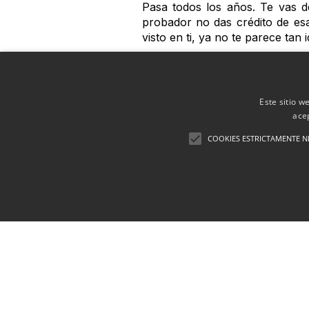
Pasa todos los años. Te vas d
probador no das crédito de esa 
visto en ti, ya no te parece tan i
Es muy normal, en invierno nos
echarte crema hidratante, que 
estando morena que pálida. P
Este sitio w
primero que tienes que hacer 
ace
COOKIES ESTRICTAMENTE N
A continuación se recomienda 
bonita. Haciendo todas estas c
Una vez hecho el tratamiento d
no se pueden descolgar así. N
¿Cómo?
Verás, mediante un sistema d
remodela el colágeno profundo,
tratamientos faciales se utiliza