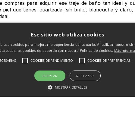
e compras para adquirir ese traje de baño tan ideal y cu
piel que tienes: cuarteada, sin brillo, blancucha y claro,
deal.
 volvemos muy perezosas con la piel porque vamos siempr
Ese sitio web utiliza cookies
si no te exfolias, que si no te depilas tan a menudo…y 
ero no te preocupes porque en Clínica Bruselas tenemo
eb usa cookies para mejorar la experiencia del usuario. Al utilizar nuestro sit
es una
exfoliación en profundidad
para quitarte las pieles 
pta todas las cookies de acuerdo con nuestra Política de cookies.
Más informa
ECESARIAS
COOKIES DE RENDIMIENTO
COOKIES DE PREFERENCIAS
hacer una profunda hidratación para que la piel luzca 
osas, además conseguirás tener un bronceado muchísimo m
ACEPTAR
RECHAZAR
e hidratación profundo toca hacerse uno contra la flacidez
MOSTRAR DETALLES
o podemos hacer frente a la ley de la gravedad pero s
e
radiofrecuencia
específico se aumenta la temperatura i
 se activan los fibroplastos evitando así el descolgamient
 este método para eliminar las líneas de expresión.