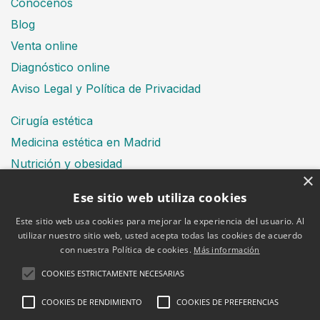
Conócenos
Blog
Venta online
Diagnóstico online
Aviso Legal y Política de Privacidad
Cirugía estética
Medicina estética en Madrid
Nutrición y obesidad
×
Dental
Ese sitio web utiliza cookies
Este sitio web usa cookies para mejorar la experiencia del usuario. Al
utilizar nuestro sitio web, usted acepta todas las cookies de acuerdo
Financiación
con nuestra Política de cookies.
Más información
Aviso Legal
Política de cookies
COOKIES ESTRICTAMENTE NECESARIAS
COOKIES DE RENDIMIENTO
COOKIES DE PREFERENCIAS