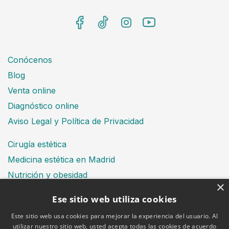
Conócenos
Blog
Venta online
Diagnóstico online
Aviso Legal y Política de Privacidad
Cirugía estética
Medicina estética en Madrid
Nutrición y obesidad
×
Dental
Ese sitio web utiliza cookies
Este sitio web usa cookies para mejorar la experiencia del usuario. Al
utilizar nuestro sitio web, usted acepta todas las cookies de acuerdo
Financiación