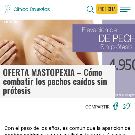
PIDE CITA
< Ir al Blog
OFERTA MASTOPEXIA – Cómo
combatir los pechos caídos sin
prótesis
COMPARTIR:
Con el paso de los años, es común que la aparición de
pechos caídos
surja por múltiples factores. A causa