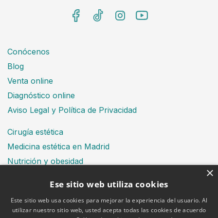
Conócenos
Blog
Venta online
Diagnóstico online
Aviso Legal y Política de Privacidad
Cirugía estética
Medicina estética en Madrid
Nutrición y obesidad
×
Dental
Ese sitio web utiliza cookies
Este sitio web usa cookies para mejorar la experiencia del usuario. Al
utilizar nuestro sitio web, usted acepta todas las cookies de acuerdo
Financiación