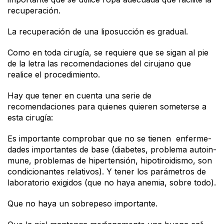
recuperación.
La recuperación de una liposucción es gradual.
Como en toda cirugía, se requiere que se sigan al pie
de la letra las recomendaciones del cirujano que
realice el procedimiento.
Hay que tener en cuenta una serie de
recomendaciones para quienes quieren someterse a
esta cirugía:
Es importante comprobar que no se tienen en­fer­me­
da­des im­por­tan­tes de ba­se (dia­be­tes, pro­ble­ma au­toin­
mu­ne, pro­ble­mas de hi­per­ten­sión, hi­po­ti­roi­dis­mo, son
con­di­cio­nan­tes re­la­ti­vos). Y te­ner los pa­rá­me­tros de
la­bo­ra­to­rio exigidos (que no haya anemia, so­bre to­do).
Que no haya un so­bre­pe­so im­por­tan­te.