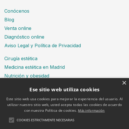
Conócenos
Blog
Venta online
Diagnóstico online
Aviso Legal y Política de Privacidad
Cirugía estética
Medicina estética en Madrid
Nutrición y obesidad
×
Dental
Ese sitio web utiliza cookies
Este sitio web usa cookies para mejorar la experiencia del usuario. Al
utilizar nuestro sitio web, usted acepta todas las cookies de acuerdo
Financiación
con nuestra Política de cookies.
Más información
Aviso Legal
Política de cookies
COOKIES ESTRICTAMENTE NECESARIAS