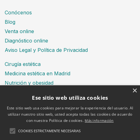
Conócenos
Blog
Venta online
Diagnóstico online
Aviso Legal y Política de Privacidad
Cirugía estética
Medicina estética en Madrid
Nutrición y obesidad
×
Dental
Ese sitio web utiliza cookies
Este sitio web usa cookies para mejorar la experiencia del usuario. Al
utilizar nuestro sitio web, usted acepta todas las cookies de acuerdo
Financiación
con nuestra Política de cookies.
Más información
Aviso Legal
Política de cookies
COOKIES ESTRICTAMENTE NECESARIAS