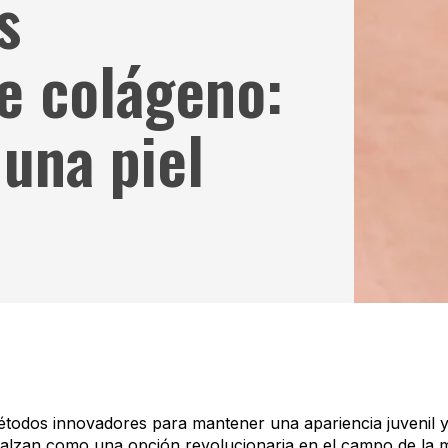
s
e colágeno:
 una piel
todos innovadores para mantener una apariencia juvenil y
alzan como una opción revolucionaria en el campo de la me