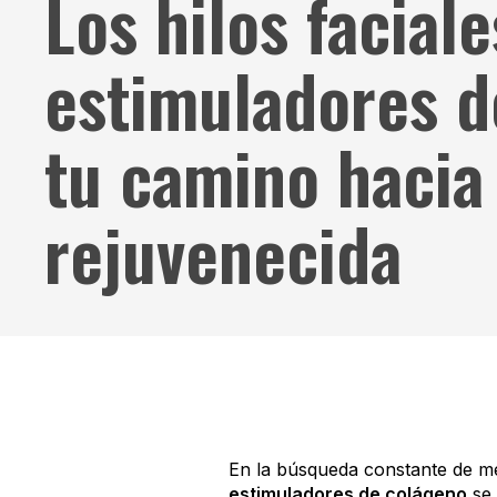
Los hilos faciale
estimuladores d
tu camino hacia
rejuvenecida
En la búsqueda constante de mé
estimuladores de colágeno
se 