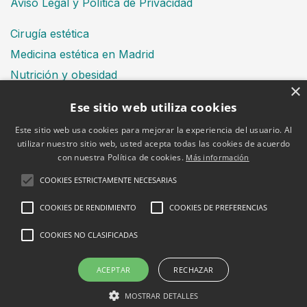
Aviso Legal y Política de Privacidad
Cirugía estética
Medicina estética en Madrid
Nutrición y obesidad
×
Dental
Ese sitio web utiliza cookies
Este sitio web usa cookies para mejorar la experiencia del usuario. Al
utilizar nuestro sitio web, usted acepta todas las cookies de acuerdo
Financiación
con nuestra Política de cookies.
Más información
Aviso Legal
Política de cookies
COOKIES ESTRICTAMENTE NECESARIAS
COOKIES DE RENDIMIENTO
COOKIES DE PREFERENCIAS
COOKIES NO CLASIFICADAS
2026 © Clínica Bruselas
ACEPTAR
RECHAZAR
MOSTRAR DETALLES