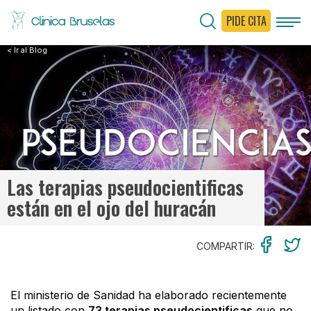
PIDE CITA
< Ir al Blog
Las terapias pseudocientificas
están en el ojo del huracán
COMPARTIR:
El ministerio de Sanidad ha elaborado recientemente
un listado con
73 terapias pseudocientificas
que no