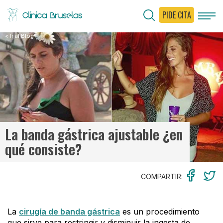
PIDE CITA
< Ir al Blog
La banda gástrica ajustable ¿en
qué consiste?
COMPARTIR:
La
cirugía de banda gástrica
es un procedimiento
que sirve para restringir y disminuir la ingesta de