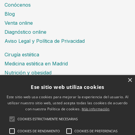
Conócenos
Blog
Venta online
Diagnóstico online
Aviso Legal y Política de Privacidad
Cirugía estética
Medicina estética en Madrid
Nutrición y obesidad
×
Dental
Ese sitio web utiliza cookies
Este sitio web usa cookies para mejorar la experiencia del usuario. Al
utilizar nuestro sitio web, usted acepta todas las cookies de acuerdo
Financiación
con nuestra Política de cookies.
Más información
Aviso Legal
Política de cookies
COOKIES ESTRICTAMENTE NECESARIAS
COOKIES DE RENDIMIENTO
COOKIES DE PREFERENCIAS